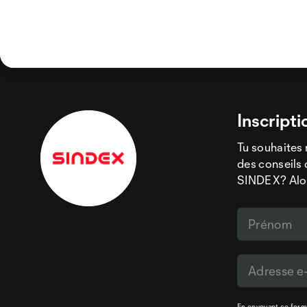
Inscripti
Tu souhaites 
des conseils 
SINDEX? Alors
En envoyant ce formu