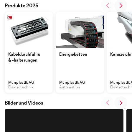
Produkte 2025
Kabeldurchführungen
Energieketten
Kennzeich
& -halterungen
Murrplastik AG
Murrplastik AG
Murrplastik
Elektrotechnik
Automation
Elektrotechn
Bilder und Videos