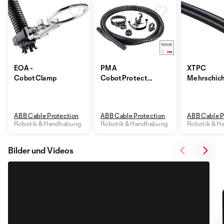
EOA -
PMA
XTPC
CobotClamp
CobotProtect™
Mehrschic
für kollaborative
Wellrohr
Roboter
ABB Cable Protection
ABB Cable Protection
ABB Cable P
Robotik & Handhabung
Robotik & Handhabung
Robotik & 
Bilder und Videos