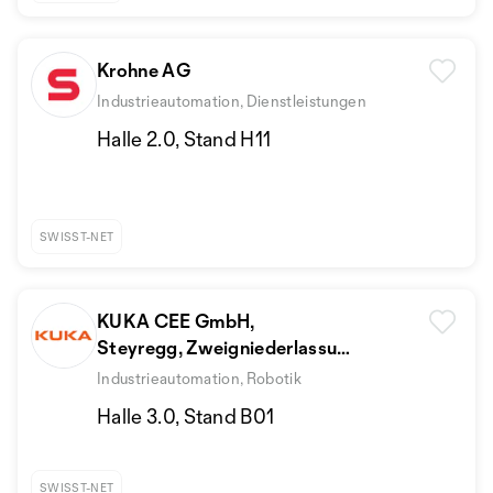
Krohne AG
Industrieautomation, Dienstleistungen
Halle 2.0, Stand H11
SWISST-NET
KUKA CEE GmbH,
Steyregg, Zweigniederlassung
Buchs
Industrieautomation, Robotik
Halle 3.0, Stand B01
SWISST-NET