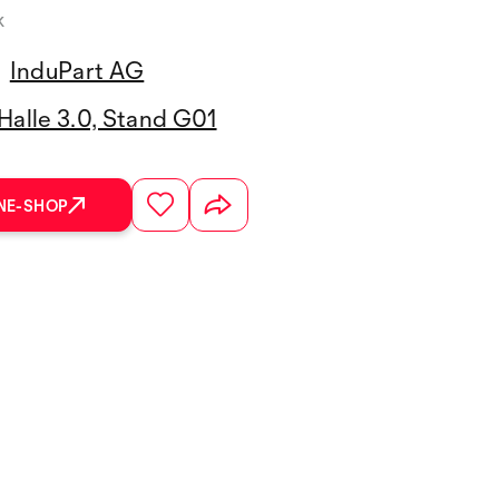
k
InduPart AG
Halle 3.0, Stand G01
NE-SHOP