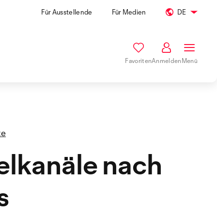
Für Ausstellende
Für Medien
DE
Favoriten
Anmelden
Menü
te
lkanäle nach
s