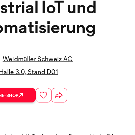
strial IoT und
omatisierung
Weidmüller Schweiz AG
Halle 3.0, Stand D01
NE-SHOP