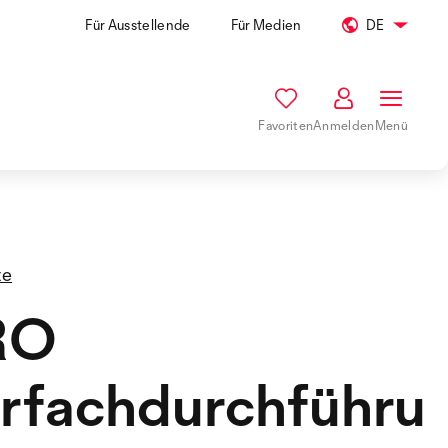
Für Ausstellende
Für Medien
DE
Favoriten
Anmelden
Menü
te
RO
rfachdurchführu