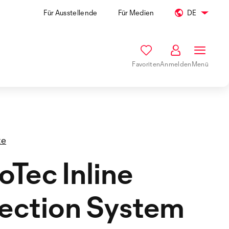
Für Ausstellende
Für Medien
DE
Favoriten
Anmelden
Menü
te
oTec Inline
ection System