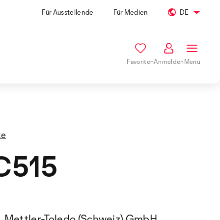
Für Ausstellende
Für Medien
DE
Favoriten
Anmelden
Menü
te
C515
Mettler-Toledo (Schweiz) GmbH