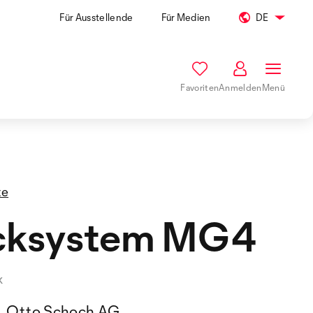
Für Ausstellende
Für Medien
DE
Favoriten
Anmelden
Menü
te
cksystem MG4
k
Otto Schoch AG