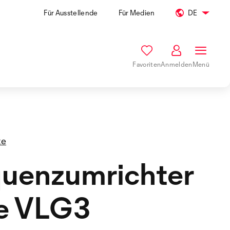
Für Ausstellende
Für Medien
DE
Favoriten
Anmelden
Menü
te
quenzumrichter
ie VLG3