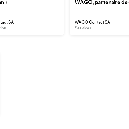
enir
WAGO, partenaire de 
en Suisse
act SA
WAGO Contact SA
tion
Services