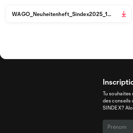
WAGO_Neuheitenheft_Sindex2025_144dpi_85%_MM-449553.pdf
Inscripti
Tu souhaites 
des conseils 
SINDEX? Alors