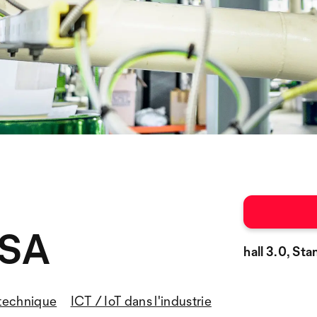
 SA
hall 3.0, Sta
otechnique
ICT / IoT dans l'industrie