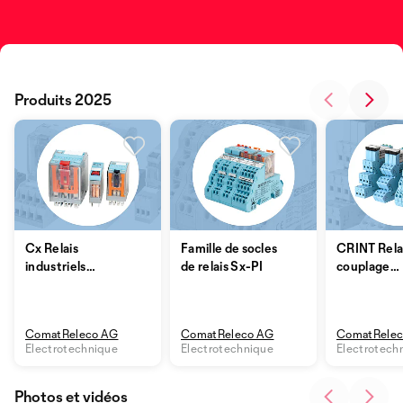
Produits 2025
Cx Relais
Famille de socles
CRINT Rela
industriels
de relais Sx-PI
couplage
enfichables
enfichable
ComatReleco AG
ComatReleco AG
ComatRelec
Electrotechnique
Electrotechnique
Electrotech
Photos et vidéos