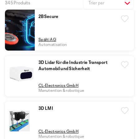
345 Produits
Trier par
2BSecure
Spälti AG
Automatisation
3D Lidar für die Industrie Transport
Automobil und Sicherheit
CL-Electronics GmbH
Manutention & robotique
3D LMI
CL-Electronics GmbH
Manutention & robotique