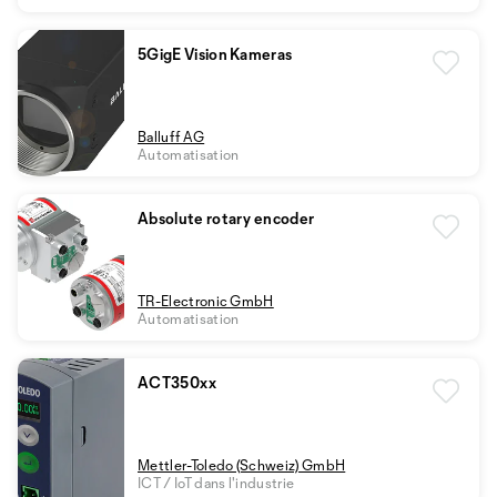
5GigE Vision Kameras
Balluff AG
Automatisation
Absolute rotary encoder
TR-Electronic GmbH
Automatisation
ACT350xx
Mettler-Toledo (Schweiz) GmbH
ICT / IoT dans l'industrie