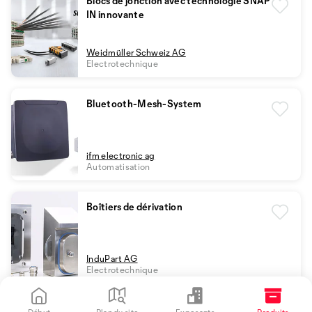
Blocs de jonction avec technologie SNAP
IN innovante
Weidmüller Schweiz AG
Electrotechnique
Bluetooth-Mesh-System
ifm electronic ag
Automatisation
Boîtiers de dérivation
InduPart AG
Electrotechnique
Bolzen-Anschluss-System