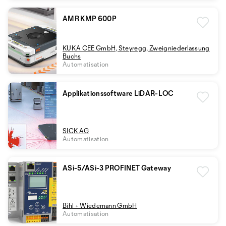
AMR KMP 600P
KUKA CEE GmbH, Steyregg, Zweigniederlassung
Buchs
Automatisation
Applikationssoftware LiDAR-LOC
SICK AG
Automatisation
ASi-5/ASi-3 PROFINET Gateway
Bihl + Wiedemann GmbH
Automatisation