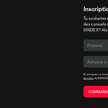
Inscripti
Tu souhaites 
des conseils 
SINDEX? Alors
En envoyant ce formu
données
de BERNE