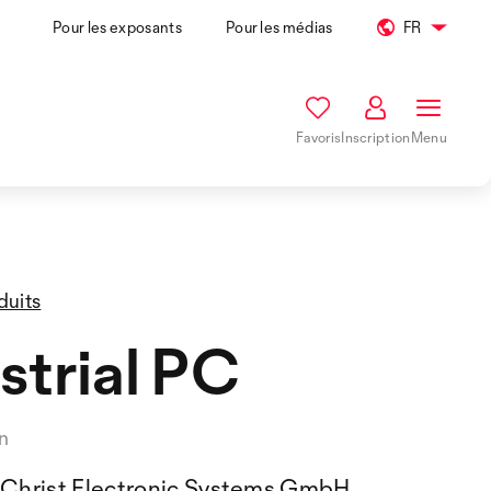
Pour les exposants
Pour les médias
FR
Favoris
Inscription
Menu
duits
strial PC
n
Christ Electronic Systems GmbH