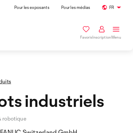
Pour les exposants
Pour les médias
FR
Favoris
Inscription
Menu
duits
ts industriels
& robotique
FANUC Switzerland GmbH