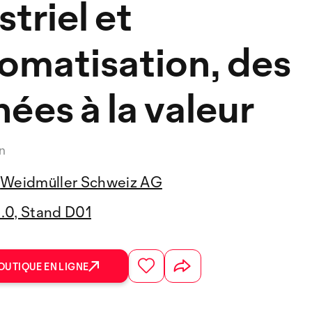
striel et
tomatisation, des
ées à la valeur
n
Weidmüller Schweiz AG
3.0, Stand D01
OUTIQUE EN LIGNE