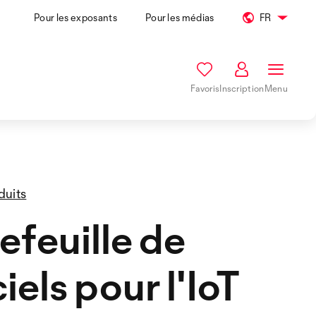
Pour les exposants
Pour les médias
FR
Favoris
Inscription
Menu
duits
efeuille de
iels pour l'IoT