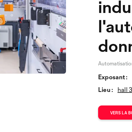
indu
l'au
donn
Automatisatio
Exposant :
Lieu :
hall 
VERS LA B