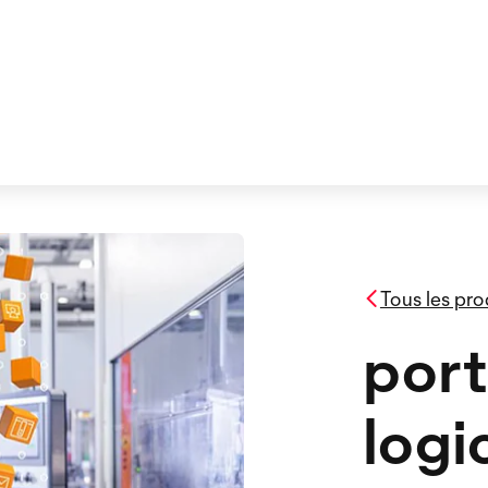
Tous les pro
port
logic