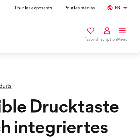
Pour les exposants
Pour les médias
FR
Favoris
Inscription
Menu
duits
ible Drucktaste
h integriertes