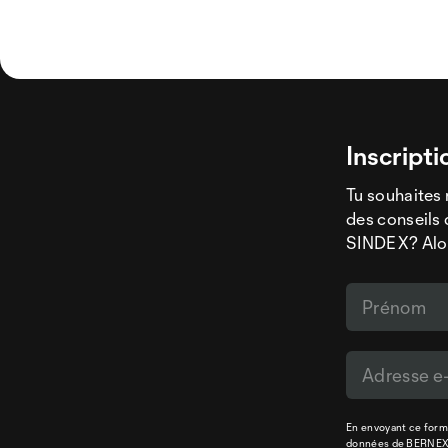
Inscripti
Tu souhaites 
des conseils 
SINDEX? Alors
En envoyant ce formu
données
de BERNE