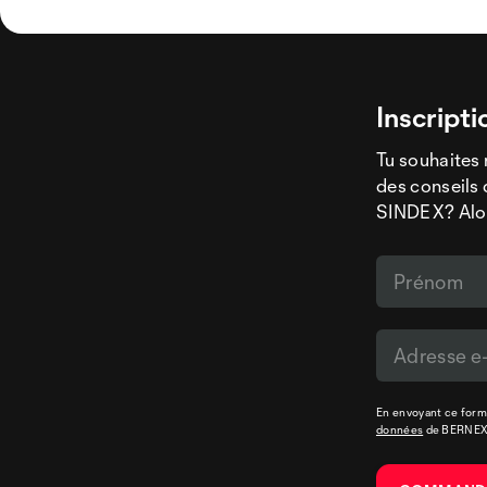
Inscripti
Tu souhaites 
des conseils 
SINDEX? Alors
En envoyant ce formu
données
de BERNE