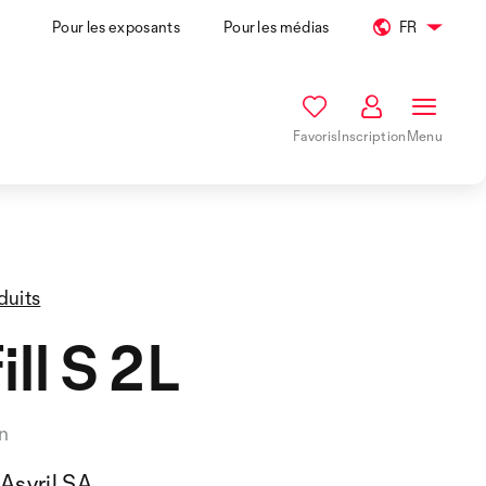
Pour les exposants
Pour les médias
FR
Favoris
Inscription
Menu
duits
ill S 2L
n
Asyril SA