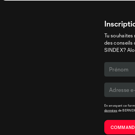
Inscripti
Tu souhaites 
des conseils 
SINDEX? Alors
En envoyant ce formu
données
de BERNE