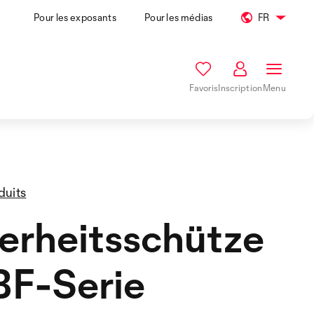
Pour les exposants
Pour les médias
FR
Favoris
Inscription
Menu
duits
erheitsschütze
BF-Serie