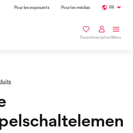
Pour les exposants
Pour les médias
FR
Favoris
Inscription
Menu
duits
e
pelschaltelemen