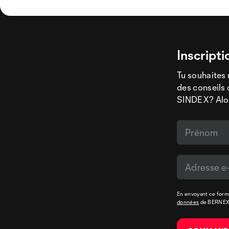
Inscripti
Tu souhaites 
des conseils 
SINDEX? Alors
En envoyant ce formu
données
de BERNE