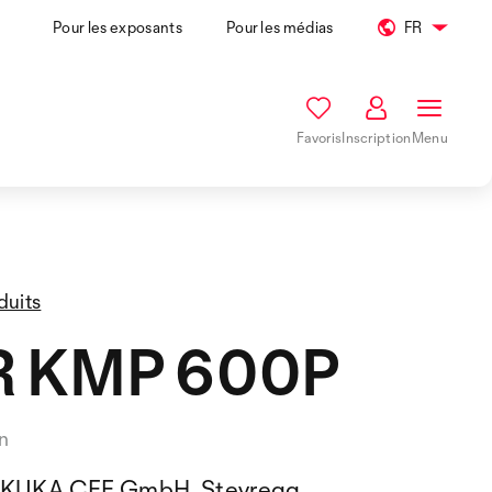
Pour les exposants
Pour les médias
FR
Favoris
Inscription
Menu
duits
 KMP 600P
n
KUKA CEE GmbH, Steyregg,