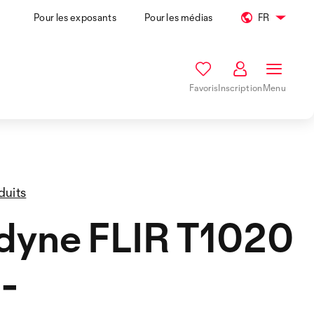
Pour les exposants
Pour les médias
FR
Favoris
Inscription
Menu
duits
dyne FLIR T1020
 -