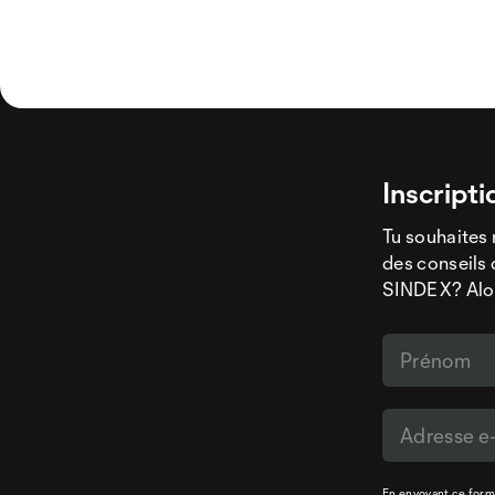
Inscripti
Tu souhaites 
des conseils 
SINDEX? Alors
En envoyant ce formu