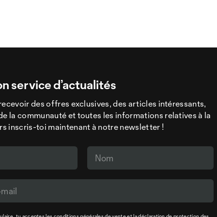
on service d’actualités
recevoir des offres exclusives, des articles intéressants,
de la communauté et toutes les informations relatives à la
 inscris-toi maintenant à notre newsletter !
laire, tu acceptes les
conditions générales de vente
et la
déclaration de protection des