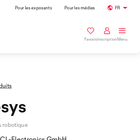
Pour les exposants
Pour les médias
FR
Favoris
Inscription
Menu
duits
sys
& robotique
CL-Electronics GmbH