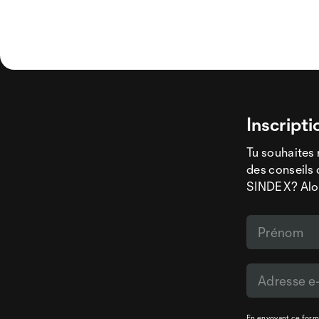
Inscripti
Tu souhaites 
des conseils 
SINDEX? Alors
En envoyant ce formu