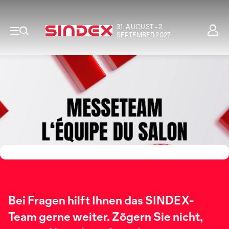
31. AUGUST - 2.
SEPTEMBER 2027
Bei Fragen hilft Ihnen das SINDEX-
Team gerne weiter. Zögern Sie nicht,