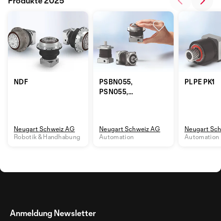
Produkte 2025
NDF
PSBN055,
PLPE PK1
PSN055,
PSFN055
Neugart Schweiz AG
Neugart Schweiz AG
Neugart Sc
Robotik & Handhabung
Automation
Automation
Anmeldung Newsletter