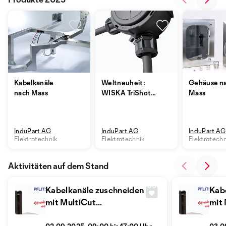
Kabelkanäle
Weltneuheit:
Gehäuse n
nach Mass
WISKA TriShot®
Mass
Kabelverschraubung
InduPart AG
InduPart AG
InduPart AG
Elektrotechnik
Elektrotechnik
Elektrotechn
Aktivitäten auf dem Stand
Kabelkanäle zuschneiden
Kab
mit MultiCut
mit
Schneidmaschine von
Sch