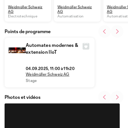
SNAP IN
Weidmüller
l'automatis
Weidmüller Schweiz
Weidmüller Schweiz
Weidmüller 
innovante
des données
AG
AG
AG
valeur
Electrotechnique
Automatisation
Automatisat
Points de programme
Automates modernes &
extension IIoT
04.09.2025, 11:00 à 11h20
Weidmüller Schweiz AG
Stage
Photos et vidéos