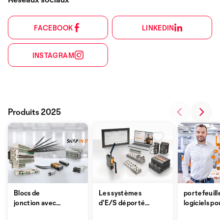
FACEBOOK
LINKEDIN
INSTAGRAM
Produits 2025
Blocs de
Les systèmes
portefeuill
jonction avec
d'E/S déportés
logiciels po
technologie
« u-remote » de
l'IoT industr