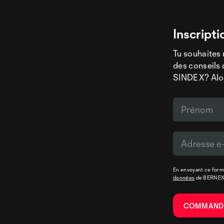
Inscripti
Tu souhaites 
des conseils 
SINDEX? Alors
En envoyant ce formu
données
de BERNE