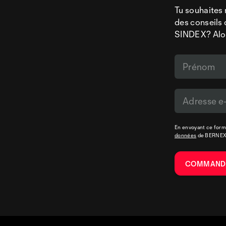
Tu souhaites 
des conseils 
SINDEX? Alors
En envoyant ce formu
données
de BERNE