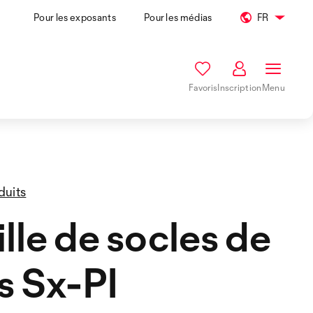
Pour les exposants
Pour les médias
FR
Favoris
Inscription
Menu
duits
lle de socles de
is Sx-PI