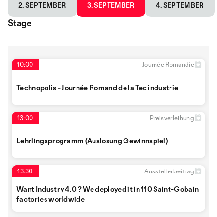
2. SEPTEMBER
3. SEPTEMBER
4. SEPTEMBER
Stage
10:00
Journée Romandie
Technopolis - Journée Romand de la Tec industrie
13:00
Preisverleihung
Lehrlingsprogramm (Auslosung Gewinnspiel)
13:30
Ausstellerbeitrag
Want Industry 4.0 ? We deployed it in 110 Saint-Gobain
factories worldwide