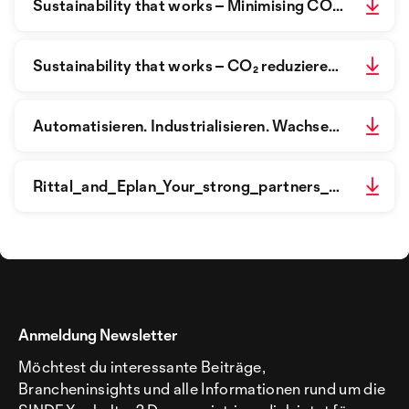
Sustainability that works – Minimising CO₂ emissions – the Blue e+ way.pdf
Sustainability that works – CO₂ reduzieren auf die Blue e+ Art.pdf
Automatisieren. Industrialisieren. Wachsen. – Zukunftssicher im Steuerungs- und Schaltanlagenbau.pdf
Rittal_and_Eplan_Your_strong_partners_for_sustainable_panel_building_and_switchgear_manufacturing.pdf
Anmeldung Newsletter
Möchtest du interessante Beiträge,
Brancheninsights und alle Informationen rund um die