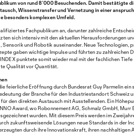
blikum von rund 8’000 Besuchenden. Damit bestätigte die
tausch, Wissenstransfer und Vernetzung in einer anspruch
ie besonders komplexen Umfeld.
lifiziertes Fachpublikum an, darunter zahlreiche Entschei
tzten sich intensiv mit den aktuellen Herausforderungen u
, Sensorik und Robotik auseinander. Neue Technologien, p
pte gaben wichtige Impulse und führten zu zahlreichen D
 SINDEX punktete somit wieder mal mit der fachlichen Tief
e Qualität vor Quantität.
nen
ie feierliche Eröffnung durch Bundesrat Guy Parmelin ein s
edeutung der Branche für den Industriestandort Schweiz u
ür den direkten Austausch mit Ausstellenden. Ein Höhepun
 DINNO Award, wo Robonnement AG, Schmalz GmbH, Murr E
sgezeichnet wurden. Mit diesem Preis werden im Zweija
durch zukunftsweisende Lösungen neue Standards in der Ind
erzeugten durch ihre Innovationskraft, ihren nachhaltigen