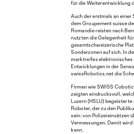
für die Weiterentwicklung 
Auch der erstmals an einer
dem Groupement suisse de l
Romandie reisten nach Ber
nutzten die Gelegenheit für
gesamtschweizerische Platt
Sonderzonen auf sich. In de
marktreifes elektronisches
Entwicklungen in der Sen
swissRobotics.net die Schw
Firmen wie SWISS Cobotics
zeigten eindrucksvoll, wel
Luzern (HSLU) begeisterte 
Roboter, der zu den Publik
sein: von Polizeieinsätzen
Vermessungen. Damit wird de
kann.