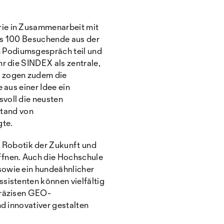
rie in Zusammenarbeit mit
als 100 Besuchende aus der
 Podiumsgespräch teil und
r die SINDEX als zentrale,
e zogen zudem die
 aus einer Idee ein
voll die neusten
tand von
gte.
 Robotik der Zukunft und
ffnen. Auch die Hochschule
sowie ein hundeähnlicher
sistenten können vielfältig
präzisen GEO-
nd innovativer gestalten