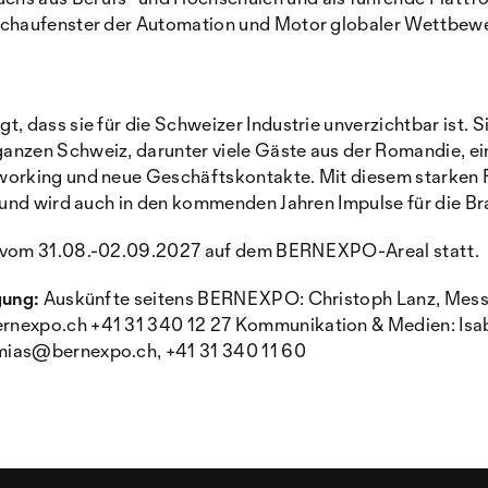
chaufenster der Automation und Motor globaler Wettbewer
, dass sie für die Schweizer Industrie unverzichtbar ist. S
nzen Schweiz, darunter viele Gäste aus der Romandie, ei
working und neue Geschäftskontakte. Mit diesem starken 
t und wird auch in den kommenden Jahren Impulse für die Br
t vom 31.08.-02.09.2027 auf dem BERNEXPO-Areal statt.
gung:
Auskünfte seitens BERNEXPO: Christoph Lanz, Messe
nexpo.ch +41 31 340 12 27 Kommunikation & Medien: Isa
mias@bernexpo.ch, +41 31 340 11 60