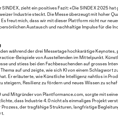
 SINDEX, zieht ein positives Fazit: «Die SINDEX 2025 hat g
weizer Industrie steckt. Die Messe überzeugt mit hoher Qual
s freut mich, dass wir mit dieser Plattform nicht nur neue
ersönlichen Austausch und nachhaltige Impulse für die In
g
den während der drei Messetage hochkarätige Keynotes, p
actice-Beispiele von Ausstellenden im Mittelpunkt. Künstli
se und stiess bei den Fachbesuchenden auf grosses Inter
s Thema auf und zeigte, wie sich KI von einem Schlagwort z
 hat. Er erläuterte, wie Künstliche Intelligenz nahtlos in Pr
u steigern, Resilienz zu fördern und neues Wissen zu schaf
und Mitgründer von Plantformance.com, sorgte mit seinem
ichte, dass Industrie 4.0 nicht als einmaliges Projekt ver
r Prozess, der tragfähige Strukturen, langfristige Begleitun
rt.