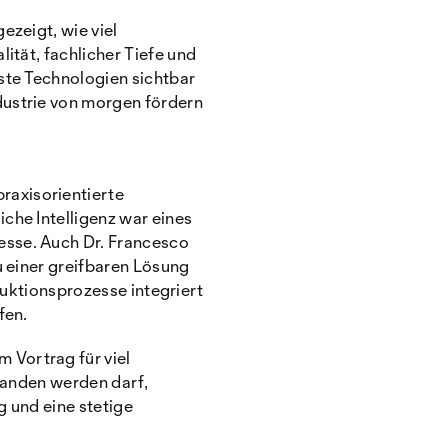
ezeigt, wie viel
ität, fachlicher Tiefe und
ste Technologien sichtbar
dustrie von morgen fördern
raxisorientierte
che Intelligenz war eines
esse. Auch Dr. Francesco
u einer greifbaren Lösung
oduktionsprozesse integriert
fen.
 Vortrag für viel
standen werden darf,
g und eine stetige