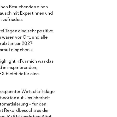
ichen Besuchenden einen
tausch mit Expertinnen und
t zufrieden.
ei Tagen eine sehr positive
 waren vor Ort, und alle
 ab Januar 2027
darauf eingehen.»
ghlight: «Für mich war das
 in inspirierenden,
X bietet dafür eine
ngespannter Wirtschaftslage
ntworten auf Unsicherheit
tomatisierung – für den
Mit Rekordbesuch aus der
m für KI-Trends bestätigt