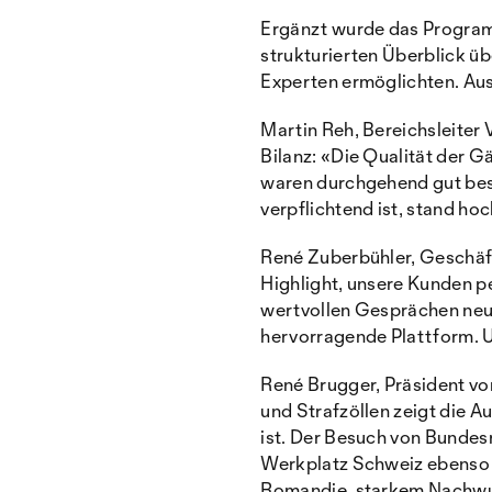
Ergänzt wurde das Program
strukturierten Überblick ü
Experten ermöglichten. Aus
Martin Reh, Bereichsleiter 
Bilanz: «Die Qualität der G
waren durchgehend gut bes
verpflichtend ist, stand ho
René Zuberbühler, Geschäf
Highlight, unsere Kunden pe
wertvollen Gesprächen neue
hervorragende Plattform. U
René Brugger, Präsident vo
und Strafzöllen zeigt die 
ist. Der Besuch von Bundes
Werkplatz Schweiz ebenso 
Romandie, starkem Nachwuch