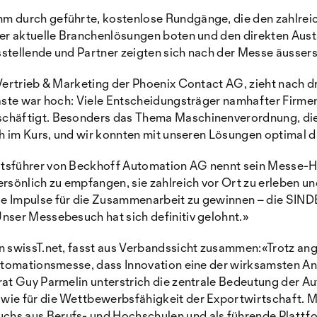
m durch geführte, kostenlose Rundgänge, die den zahlre
ber aktuelle Branchenlösungen boten und den direkten Aus
stellende und Partner zeigten sich nach der Messe äussers
Vertrieb & Marketing der Phoenix Contact AG, zieht nach dr
äste war hoch: Viele Entscheidungsträger namhafter Firmen
chäftigt. Besonders das Thema Maschinenverordnung, die
ch im Kurs, und wir konnten mit unseren Lösungen optimal 
tsführer von Beckhoff Automation AG nennt sein Messe-Hi
rsönlich zu empfangen, sie zahlreich vor Ort zu erleben und
 Impulse für die Zusammenarbeit zu gewinnen – die SINDE
nser Messebesuch hat sich definitiv gelohnt.»
n swissT.net, fasst aus Verbandssicht zusammen:«Trotz a
Automationsmesse, dass Innovation eine der wirksamsten A
rat Guy Parmelin unterstrich die zentrale Bedeutung der Au
wie für die Wettbewerbsfähigkeit der Exportwirtschaft. 
s aus Berufs- und Hochschulen und als führende Plattfor