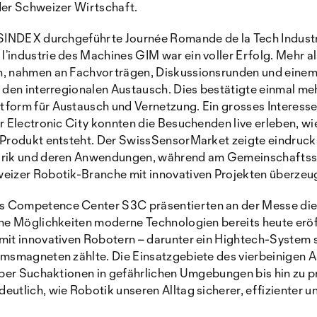
der Schweizer Wirtschaft.
 SINDEX durchgeführte Journée Romande de la Tech Indust
’industrie des Machines GIM war ein voller Erfolg. Mehr 
n, nahmen an Fachvorträgen, Diskussionsrunden und einem
 den interregionalen Austausch. Dies bestätigte einmal meh
form für Austausch und Vernetzung. Ein grosses Interess
r Electronic City konnten die Besuchenden live erleben, wie
 Produkt entsteht. Der SwissSensorMarket zeigte eindrucks
sorik und deren Anwendungen, während am Gemeinschaftss
eizer Robotik-Branche mit innovativen Projekten überzeu
 Competence Center S3C präsentierten an der Messe die
che Möglichkeiten moderne Technologien bereits heute erö
mit innovativen Robotern – darunter ein Hightech-System 
umsmagneten zählte. Die Einsatzgebiete des vierbeinigen As
 über Suchaktionen in gefährlichen Umgebungen bis hin zu 
utlich, wie Robotik unseren Alltag sicherer, effizienter u