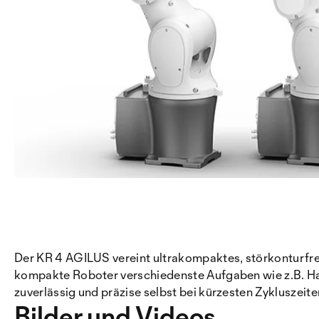
Der KR 4 AGILUS vereint ultrakompaktes, störkonturfr
kompakte Roboter verschiedenste Aufgaben wie z.B. Hand
zuverlässig und präzise selbst bei kürzesten Zykluszeite
Bilder und Videos