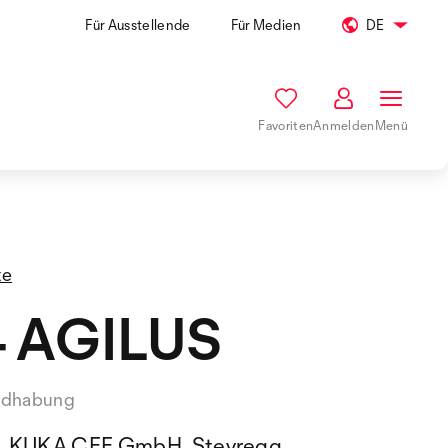
Für Ausstellende
Für Medien
DE
Favoriten
Anmelden
Menü
te
4 AGILUS
ndhabung
KUKA CEE GmbH, Steyregg,