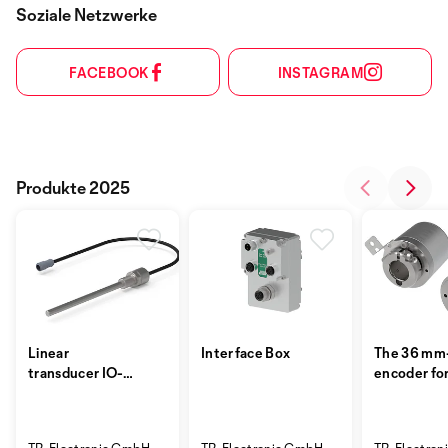
Soziale Netzwerke
FACEBOOK
INSTAGRAM
Produkte 2025
Linear
Interface Box
The 36 mm
transducer IO-
encoder fo
Link
small instal
places
TR-Electronic GmbH
TR-Electronic GmbH
TR-Electro