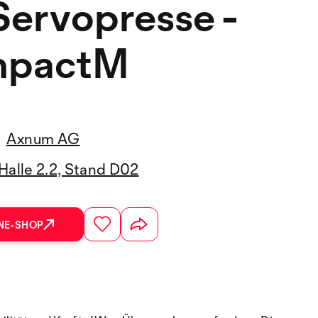
Servopresse -
pactM
Axnum AG
Halle 2.2, Stand D02
NE-SHOP