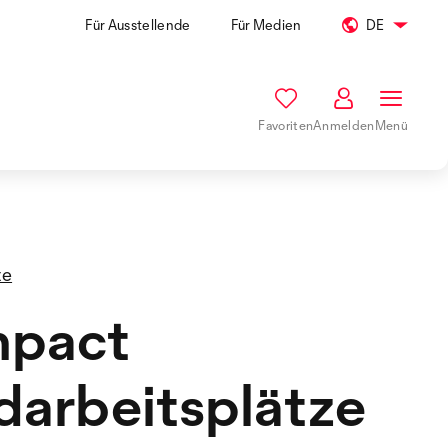
Für Ausstellende
Für Medien
DE
Favoriten
Anmelden
Menü
te
pact
arbeitsplätze