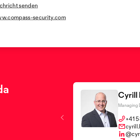
chricht senden
w.compass-security.com
da
Cyrill
Managing 
+41 5
patric
cyril
@cyri