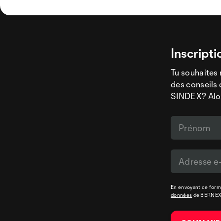
Inscripti
Tu souhaites 
des conseils 
SINDEX? Alors
En envoyant ce formu
données
de BERNE