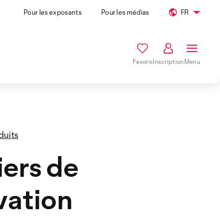
Pour les exposants
Pour les médias
FR
Favoris
Inscription
Menu
duits
iers de
vation