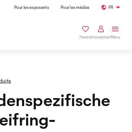
Pour les exposants
Pour les médias
FR
Favoris
Inscription
Menu
duits
enspezifische
eifring-