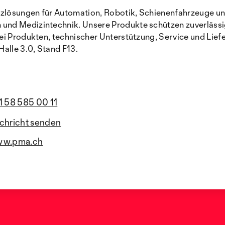
lösungen für Automation, Robotik, Schienenfahrzeuge und 
 und Medizintechnik. Unsere Produkte schützen zuverläss
ei Produkten, technischer Unterstützung, Service und Lief
alle 3.0, Stand F13.
1 58 585 00 11
chricht senden
w.pma.ch