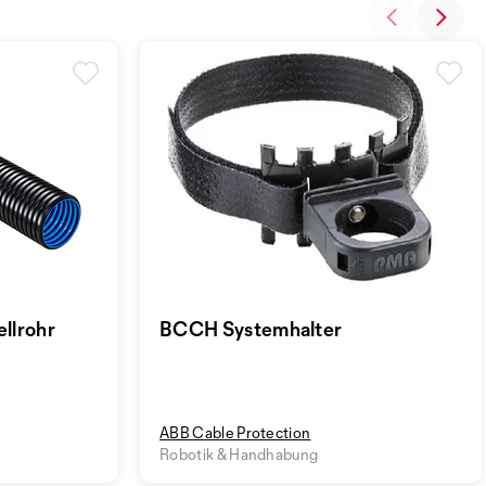
llrohr
BCCH Systemhalter
ABB Cable Protection
Robotik & Handhabung