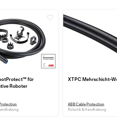
otProtect™ für
XTPC Mehrschicht-We
ative Roboter
Protection
ABB Cable Protection
Handhabung
Robotik & Handhabung