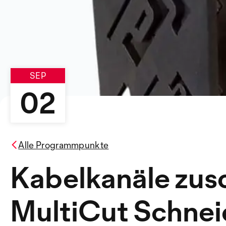
SEP
02
Alle Programmpunkte
Kabelkanäle zus
MultiCut Schne