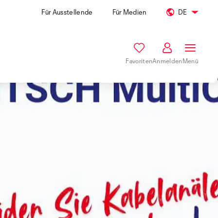
Für Ausstellende
Für Medien
DE
Favoriten
Anmelden
Menü