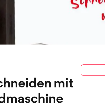
chneiden mit
idmaschine