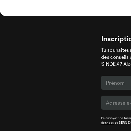
Inscripti
Tu souhaites 
des conseils 
SINDEX? Alors
En envoyant ce formu
données
de BERNE